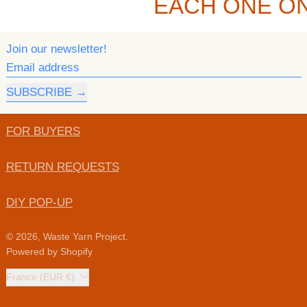
EACH ONE ON
Join our newsletter!
Email address
SUBSCRIBE
FOR BUYERS
RETURN REQUESTS
DIY POP-UP
© 2026,
Waste Yarn Project
.
Powered by Shopify
Country/region
France (EUR €)