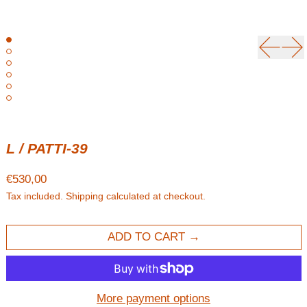
Previou
Ne
L / PATTI-39
Regular price
€530,00
Tax included.
Shipping
calculated at checkout.
ADD TO CART
More payment options