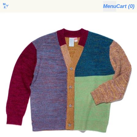
Menu
Cart (
0
)